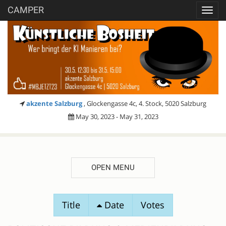
CAMPER
Toggl
navig
akzente Salzburg
, Glockengasse 4c, 4. Stock, 5020 Salzburg
May 30, 2023 - May 31, 2023
OPEN MENU
SESSION
Title
Date
Votes
PROPOSALS