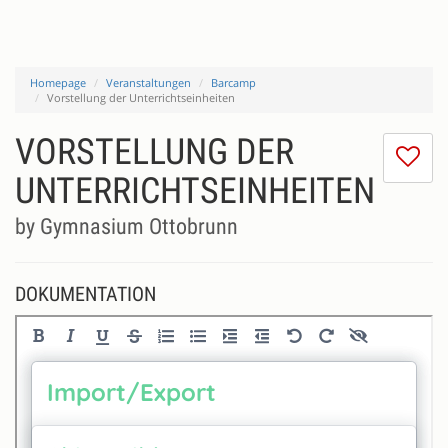
Homepage
Veranstaltungen
Barcamp
Vorstellung der Unterrichtseinheiten
VORSTELLUNG DER
Ic
m
UNTERRICHTSEINHEITEN
di
Se
by Gymnasium Ottobrunn
ni
DOKUMENTATION