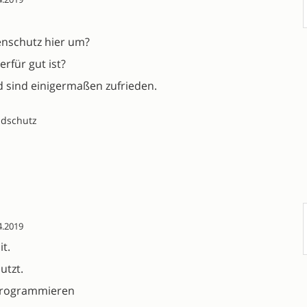
nschutz hier um?
rfür gut ist?
d sind einigermaßen zufrieden.
ndschutz
4.2019
t.
utzt.
 programmieren