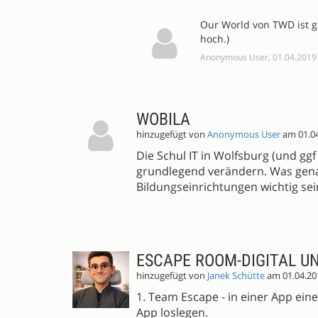
Our World von TWD ist g
hoch.)
Anonymous User, 01.04.2019
WOBILA
hinzugefügt von
Anonymous User
am 01.0
Die Schul IT in Wolfsburg (und g
grundlegend verändern. Was gena
Bildungseinrichtungen wichtig sei
ESCAPE ROOM-DIGITAL U
hinzugefügt von
Janek Schütte
am 01.04.20
1. Team Escape - in einer App ei
App loslegen.