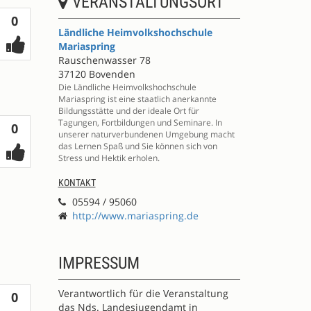
VERANSTALTUNGSORT
Votes
0
Ländliche Heimvolkshochschule
Mariaspring
Rauschenwasser 78
37120 Bovenden
Die Ländliche Heimvolkshochschule
Mariaspring ist eine staatlich anerkannte
Bildungsstätte und der ideale Ort für
Tagungen, Fortbildungen und Seminare. In
Votes
0
unserer naturverbundenen Umgebung macht
das Lernen Spaß und Sie können sich von
Stress und Hektik erholen.
KONTAKT
05594 / 95060
http://www.mariaspring.de
IMPRESSUM
Verantwortlich für die Veranstaltung
Votes
0
das Nds. Landesjugendamt in