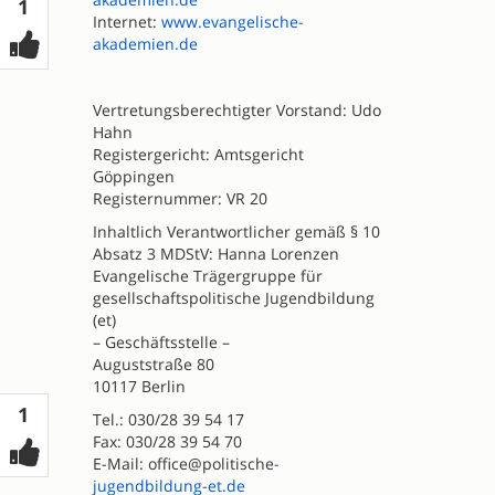
Votes
1
Internet:
www.evangelische-
akademien.de
Vertretungsberechtigter Vorstand: Udo
Hahn
Registergericht: Amtsgericht
Göppingen
Registernummer: VR 20
Inhaltlich Verantwortlicher gemäß § 10
Absatz 3 MDStV: Hanna Lorenzen
Evangelische Trägergruppe für
gesellschaftspolitische Jugendbildung
(et)
– Geschäftsstelle –
Auguststraße 80
10117 Berlin
Votes
1
Tel.: 030/28 39 54 17
Fax: 030/28 39 54 70
E-Mail: office@politische
-
jugendbildung-et.de