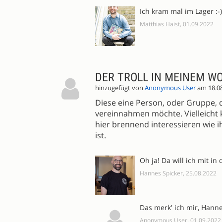
Ich kram mal im Lager :-)
Matthias Haist, 01.09.2022
DER TROLL IN MEINEM W
hinzugefügt von
Anonymous User
am 18.0
Diese eine Person, oder Gruppe, d
vereinnahmen möchte. Vielleicht 
hier brennend interessieren wie i
ist.
Oh ja! Da will ich mit in 
Hannes Spicker, 25.08.2022
Das merk' ich mir, Hanne
Anonymous User, 01.09.2022