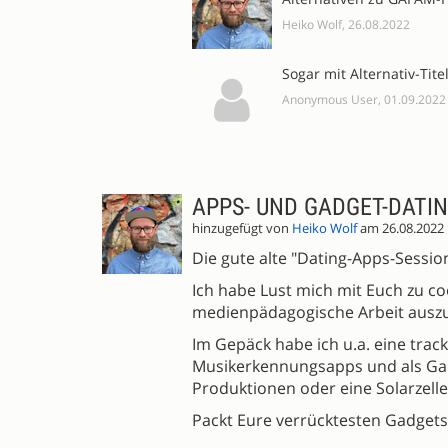
Heiko Wolf, 26.08.2022
Sogar mit Alternativ-Tite
Anonymous User, 01.09.2022
APPS- UND GADGET-DATIN
hinzugefügt von
Heiko Wolf
am 26.08.2022
Die gute alte "Dating-Apps-Sessi
Ich habe Lust mich mit Euch zu co
medienpädagogische Arbeit ausz
Im Gepäck habe ich u.a. eine tra
Musikerkennungsapps und als Gad
Produktionen oder eine Solarzell
Packt Eure verrücktesten Gadgets 