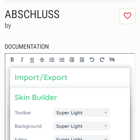
ABSCHLUSS
I
do
by
lik
th
se
DOCUMENTATION