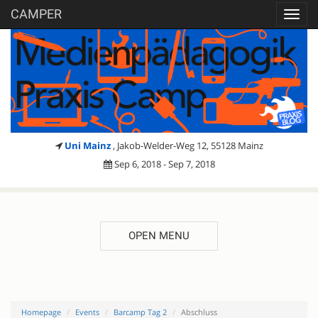
CAMPER
Toggl
navig
Uni Mainz
, Jakob-Welder-Weg 12, 55128 Mainz
Sep 6, 2018 - Sep 7, 2018
OPEN MENU
Homepage
Events
Barcamp Tag 2
Abschluss