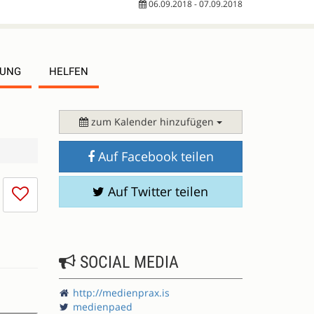
06.09.2018 - 07.09.2018
TUNG
HELFEN
zum Kalender hinzufügen
Auf Facebook teilen
Ich
Auf Twitter teilen
mag
die
Session
nicht
SOCIAL MEDIA
http://medienprax.is
medienpaed