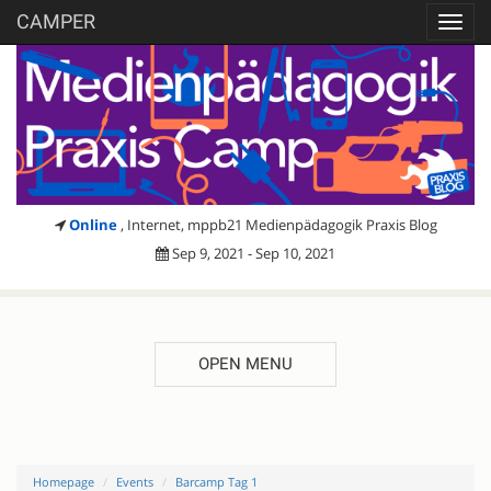
CAMPER
Toggl
navig
Online
, Internet, mppb21 Medienpädagogik Praxis Blog
Sep 9, 2021 - Sep 10, 2021
OPEN MENU
Homepage
Events
Barcamp Tag 1