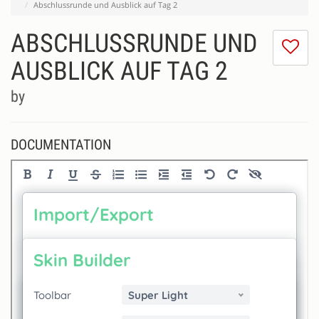
Abschlussrunde und Ausblick auf Tag 2
ABSCHLUSSRUNDE UND
I
do
AUSBLICK AUF TAG 2
lik
th
by
se
DOCUMENTATION