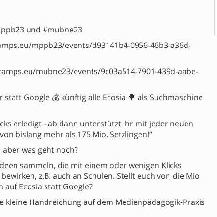
#mppb23 und #mubne23
camps.eu/mppb23/events/d93141b4-0956-46b3-a36d-
rcamps.eu/mubne23/events/9c03a514-7901-439d-aabe-
r statt Google 💰 künftig alle Ecosia 🌳 als Suchmaschine
cks erledigt - ab dann unterstützt Ihr mit jeder neuen
von bislang mehr als 175 Mio. Setzlingen!“
, aber was geht noch?
 Ideen sammeln, die mit einem oder wenigen Klicks
 bewirken, z.B. auch an Schulen. Stellt euch vor, die Mio
 auf Ecosia statt Google?
e kleine Handreichung auf dem Medienpädagogik-Praxis