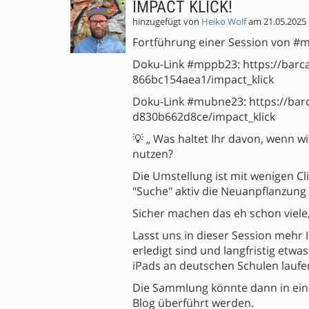
IMPACT KLICK!
hinzugefügt von
Heiko Wolf
am 21.05.2025
Fortführung einer Session von 
Doku-Link #mppb23: https://bar
866bc154aea1/impact_klick
Doku-Link #mubne23: https://ba
d830b662d8ce/impact_klick
💡 „ Was haltet Ihr davon, wenn wi
nutzen?
Die Umstellung ist mit wenigen Cli
"Suche" aktiv die Neuanpflanzung 
Sicher machen das eh schon viele
Lasst uns in dieser Session mehr
erledigt sind und langfristig etwas
iPads an deutschen Schulen laufen
Die Sammlung könnte dann in ein
Blog überführt werden.