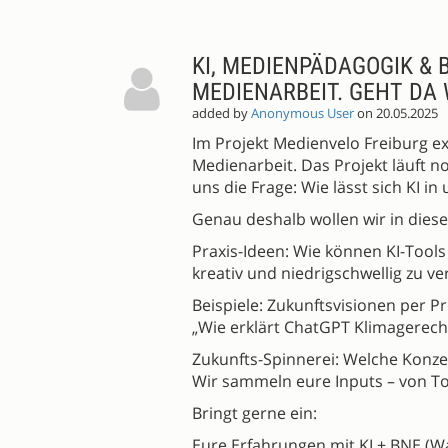
KI, MEDIENPÄDAGOGIK & 
MEDIENARBEIT. GEHT DA
added by
Anonymous User
on 20.05.2025
Im Projekt Medienvelo Freiburg e
Medienarbeit. Das Projekt läuft no
uns die Frage: Wie lässt sich KI in
Genau deshalb wollen wir in diese
Praxis-Ideen: Wie können KI-Tools
kreativ und niedrigschwellig zu ve
Beispiele: Zukunftsvisionen per P
„Wie erklärt ChatGPT Klimagerecht
Zukunfts-Spinnerei: Welche Konze
Wir sammeln eure Inputs – von T
Bringt gerne ein:
Eure Erfahrungen mit KI + BNE (Wa