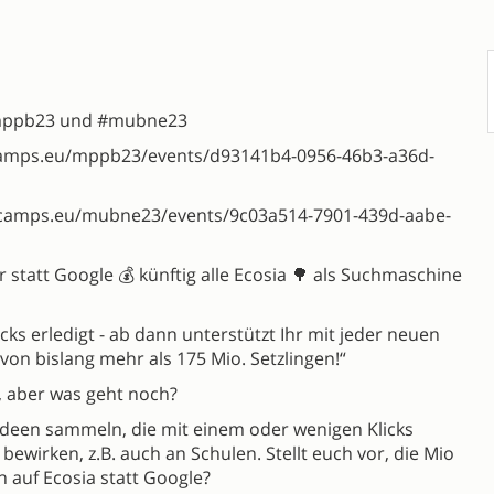
#mppb23 und #mubne23
camps.eu/mppb23/events/d93141b4-0956-46b3-a36d-
rcamps.eu/mubne23/events/9c03a514-7901-439d-aabe-
r statt Google 💰 künftig alle Ecosia 🌳 als Suchmaschine
cks erledigt - ab dann unterstützt Ihr mit jeder neuen
von bislang mehr als 175 Mio. Setzlingen!“
, aber was geht noch?
 Ideen sammeln, die mit einem oder wenigen Klicks
 bewirken, z.B. auch an Schulen. Stellt euch vor, die Mio
 auf Ecosia statt Google?