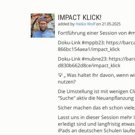
IMPACT KLICK!
added by
Heiko Wolf
on 21.05.2025
Fortführung einer Session von 
Doku-Link #mppb23: https://bar
866bc154aea1/impact_klick
Doku-Link #mubne23: https://ba
d830b662d8ce/impact_klick
💡 „ Was haltet Ihr davon, wenn wi
nutzen?
Die Umstellung ist mit wenigen Cli
"Suche" aktiv die Neuanpflanzung 
Sicher machen das eh schon viele
Lasst uns in dieser Session mehr
erledigt sind und langfristig etwas
iPads an deutschen Schulen laufen