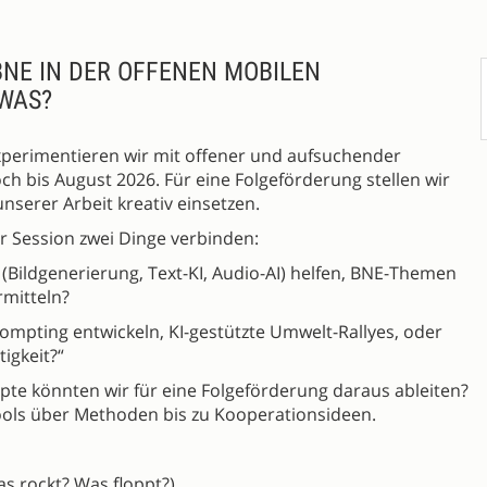
BNE IN DER OFFENEN MOBILEN
 WAS?
xperimentieren wir mit offener und aufsuchender
ch bis August 2026. Für eine Folgeförderung stellen wir
 unserer Arbeit kreativ einsetzen.
r Session zwei Dinge verbinden:
 (Bildgenerierung, Text-KI, Audio-AI) helfen, BNE-Themen
rmitteln?
rompting entwickeln, KI-gestützte Umwelt-Rallyes, oder
igkeit?“
pte könnten wir für eine Folgeförderung daraus ableiten?
ools über Methoden bis zu Kooperationsideen.
s rockt? Was floppt?)