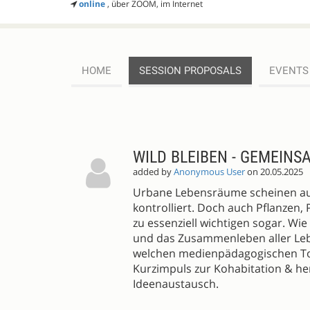
online
, über ZOOM, im Internet
HOME
SESSION PROPOSALS
EVENTS
SESSION
PROPOSALS
WILD BLEIBEN - GEMEIN
added by
Anonymous User
on 20.05.2025
Urbane Lebensräume scheinen au
kontrolliert. Doch auch Pflanzen,
zu essenziell wichtigen sogar. Wi
und das Zusammenleben aller Leb
welchen medienpädagogischen Too
Kurzimpuls zur Kohabitation & h
Ideenaustausch.