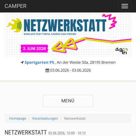
CAMPER
Toggl
navig
Sportgarten P5
, An der Weide 50a, 28195 Bremen
03.06.2026 - 03.06.2026
MENÜ
Homepage
Veranstaltungen
Netzwerkstatt
NETZWERKSTATT
03.06.2026, 10:00 - 10:15