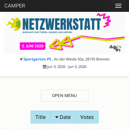
CAMPER
Toggl
navig
Sportgarten P5
, An der Weide 50a, 28195 Bremen
Jun 3, 2026 - Jun 3, 2026
OPEN MENU
SESSION
Title
Date
Votes
PROPOSALS