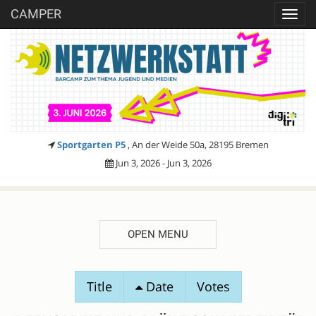
CAMPER
Toggl
navig
Sportgarten P5
, An der Weide 50a, 28195 Bremen
Jun 3, 2026 - Jun 3, 2026
OPEN MENU
SESSION
Title
Date
Votes
PROPOSALS