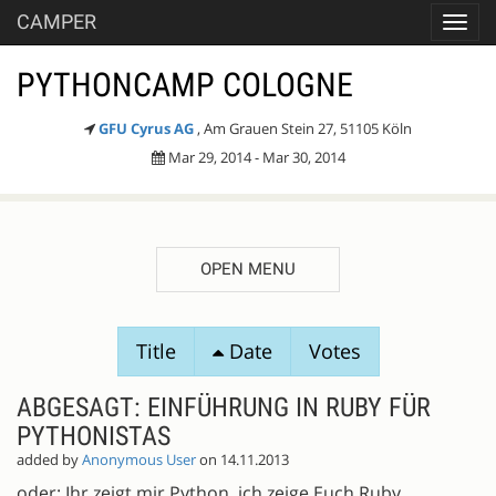
CAMPER
Toggl
navig
PYTHONCAMP COLOGNE
GFU Cyrus AG
, Am Grauen Stein 27, 51105 Köln
Mar 29, 2014 - Mar 30, 2014
OPEN MENU
SESSION
Title
Date
Votes
PROPOSALS
ABGESAGT: EINFÜHRUNG IN RUBY FÜR
PYTHONISTAS
added by
Anonymous User
on 14.11.2013
oder: Ihr zeigt mir Python, ich zeige Euch Ruby