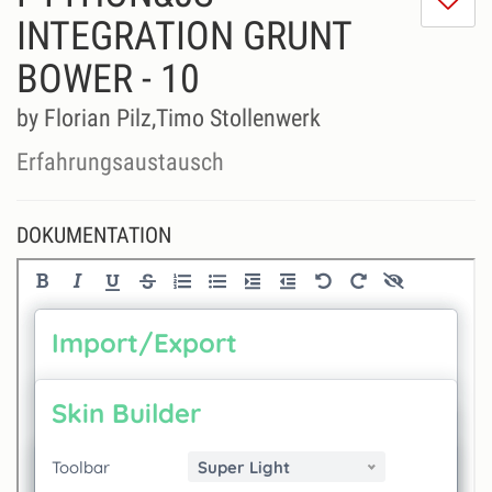
m
INTEGRATION GRUNT
di
BOWER - 10
Se
ni
by Florian Pilz,Timo Stollenwerk
Erfahrungsaustausch
DOKUMENTATION