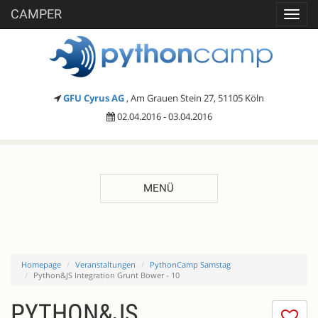
CAMPER
Toggl
navig
GFU Cyrus AG
, Am Grauen Stein 27, 51105 Köln
02.04.2016 - 03.04.2016
MENÜ
Homepage
Veranstaltungen
PythonCamp Samstag
Python&JS Integration Grunt Bower - 10
PYTHON&JS
Ic