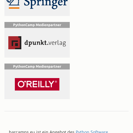
barcamps.eu ist ein Angebot des
Python Software