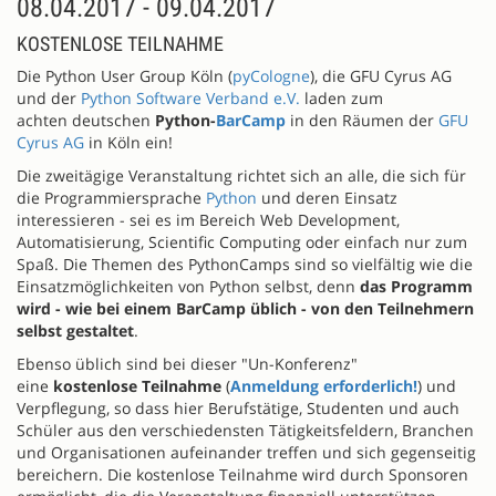
08.04.2017 - 09.04.2017
KOSTENLOSE TEILNAHME
Die Python User Group Köln (
pyCologne
), die GFU Cyrus AG
und der
Python Software Verband e.V.
laden zum
achten deutschen
Python-
BarCamp
in den Räumen der
GFU
Cyrus AG
in Köln ein!
Die zweitägige Veranstaltung richtet sich an alle, die sich für
die Programmiersprache
Python
und deren Einsatz
interessieren - sei es im Bereich Web Development,
Automatisierung, Scientific Computing oder einfach nur zum
Spaß. Die Themen des PythonCamps sind so vielfältig wie die
Einsatzmöglichkeiten von Python selbst, denn
das Programm
wird - wie bei einem BarCamp üblich - von den Teilnehmern
selbst gestaltet
.
Ebenso üblich sind bei dieser "Un-Konferenz"
eine
kostenlose Teilnahme
(
Anmeldung erforderlich!
) und
Verpflegung, so dass hier Berufstätige, Studenten und auch
Schüler aus den verschiedensten Tätigkeitsfeldern, Branchen
und Organisationen aufeinander treffen und sich gegenseitig
bereichern. Die kostenlose Teilnahme wird durch Sponsoren