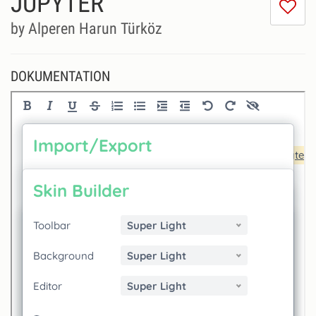
JUPYTER
Ic
m
by Alperen Harun Türköz
di
Se
ni
DOKUMENTATION