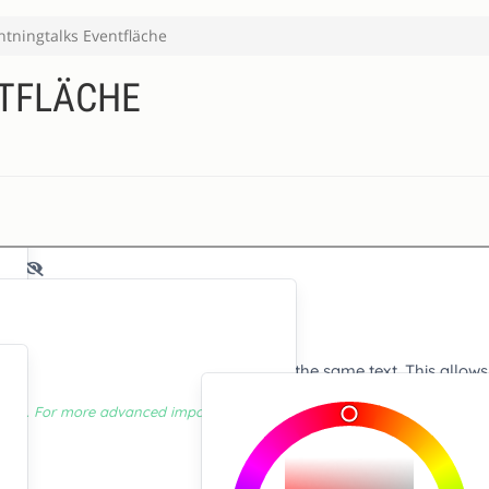
htningtalks Eventfläche
NTFLÄCHE