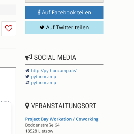
Auf Facebook teilen
Ich
Auf Twitter teilen
mag
die
Session
nicht
SOCIAL MEDIA
http://pythoncamp.de/
pythoncamp
pythoncamp
VERANSTALTUNGSORT
Project Bay Workation / Coworking
Boddenstraße 64
18528 Lietzow