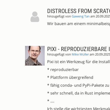
DISTROLESS FROM SCRA
hinzugefügt von
Gaweng Tan
am 20.09.202
Wir bauen am einem minimalbeispi
PIXI - REPRODUZIERBARE
hinzugefügt von
Mike Müller
am 20.09.202
Pixi ist ein Werkzeug für die Insta
* reproduzierbar
* Plattform übergreifend
* fähig conda- und PyPi-Pakete zu 
* sehr schnell, da in Rust impleme
* ....
Ich stelle die wichtigsten Merkmale