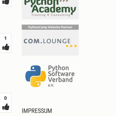
Votes
1
Votes
0
IMPRESSUM