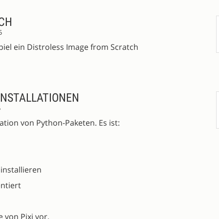
TCH
5
el ein Distroless Image from Scratch
 INSTALLATIONEN
5
llation von Python-Paketen. Es ist:
installieren
ntiert
 von Pixi vor.