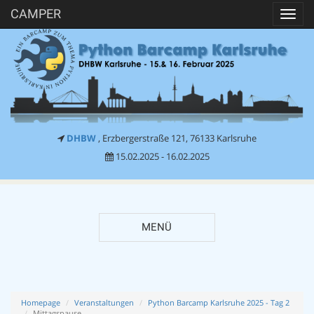
CAMPER
Toggl
navig
DHBW
, Erzbergerstraße 121, 76133 Karlsruhe
15.02.2025 - 16.02.2025
MENÜ
Homepage
Veranstaltungen
Python Barcamp Karlsruhe 2025 - Tag 2
Mittagspause