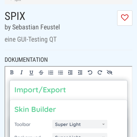
SPIX
Ic
m
by Sebastian Feustel
di
Se
eine GUI-Testing QT
ni
DOKUMENTATION