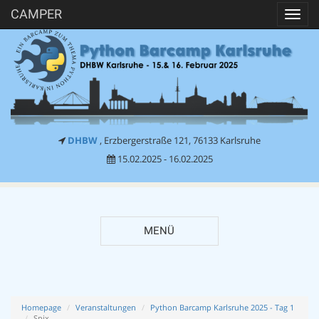
CAMPER
Toggl
navig
DHBW
, Erzbergerstraße 121, 76133 Karlsruhe
15.02.2025 - 16.02.2025
MENÜ
Homepage
Veranstaltungen
Python Barcamp Karlsruhe 2025 - Tag 1
Spix