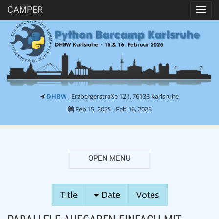
CAMPER
Toggl
navig
DHBW
, Erzbergerstraße 121, 76133 Karlsruhe
Feb 15, 2025 - Feb 16, 2025
OPEN MENU
SESSION
Title
Date
Votes
PROPOSALS