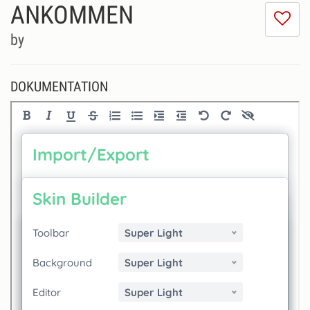
ANKOMMEN
Ic
m
by
di
Se
ni
DOKUMENTATION