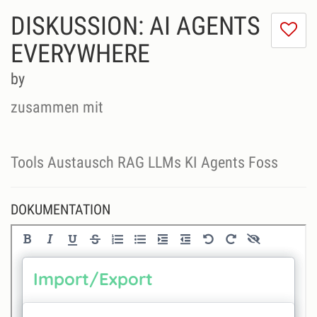
DISKUSSION: AI AGENTS
Ic
m
EVERYWHERE
di
Se
by
ni
zusammen mit
Tools Austausch RAG LLMs KI Agents Foss
DOKUMENTATION