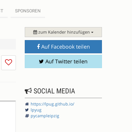
CT
SPONSOREN
zum Kalender hinzufügen
Auf Facebook teilen
Ich
Auf Twitter teilen
mag
die
Session
nicht
SOCIAL MEDIA
https://lpug.github.io/
lpyug
pycampleipzig