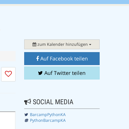
zum Kalender hinzufügen
Auf Facebook teilen
Ich
Auf Twitter teilen
mag
die
Session
nicht
SOCIAL MEDIA
BarcampPythonKA
PythonBarcampKA