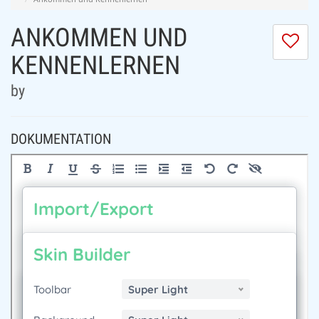
ANKOMMEN UND
Ic
m
KENNENLERNEN
di
Se
by
ni
DOKUMENTATION