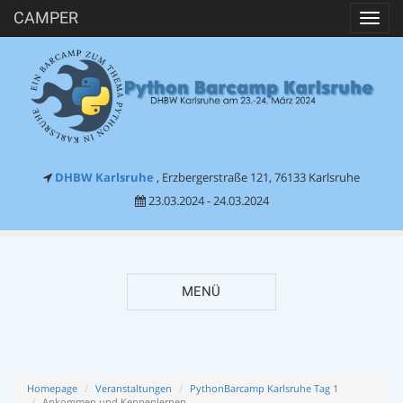
CAMPER
Toggl
navig
DHBW Karlsruhe
, Erzbergerstraße 121, 76133 Karlsruhe
23.03.2024 - 24.03.2024
MENÜ
Homepage
Veranstaltungen
PythonBarcamp Karlsruhe Tag 1
Ankommen und Kennenlernen