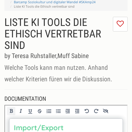
Barcamp Soziokultur und digitaler Wandel #SKAmp24
Liste KI Tools die Ethisch vertretbar sind
LISTE KI TOOLS DIE
I
do
ETHISCH VERTRETBAR
lik
SIND
th
se
by Teresa Ruhstaller,Muff Sabine
Welche Tools kann man nutzen. Anhand
welcher Kriterien füren wir die Diskussion.
DOCUMENTATION