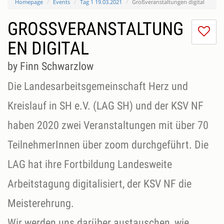
Homepage
Events
Tag 1 19.03.2021
Großveranstaltungen digital
GROSSVERANSTALTUNGE
I
do
N DIGITAL
lik
th
by Finn Schwarzlow
se
Die Landesarbeitsgemeinschaft Herz und
Kreislauf in SH e.V. (LAG SH) und der KSV NF
haben 2020 zwei Veranstaltungen mit über 70
TeilnehmerInnen über zoom durchgeführt. Die
LAG hat ihre Fortbildung Landesweite
Arbeitstagung digitalisiert, der KSV NF die
Meisterehrung.
Wir werden uns darüber austauschen, wie