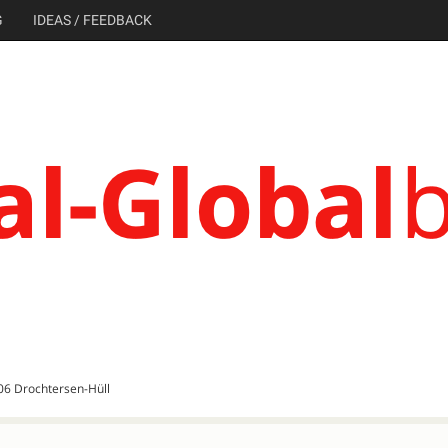
G
IDEAS / FEEDBACK
06 Drochtersen-Hüll