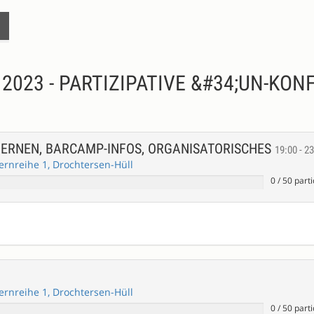
2023 - PARTIZIPATIVE &#34;UN-KO
LERNEN, BARCAMP-INFOS, ORGANISATORISCHES
19:00 - 2
rnreihe 1, Drochtersen-Hüll
0
/
50
parti
rnreihe 1, Drochtersen-Hüll
0
/
50
parti