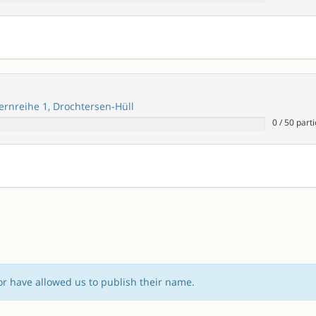
rnreihe 1, Drochtersen-Hüll
0
/
50
parti
or have allowed us to publish their name.