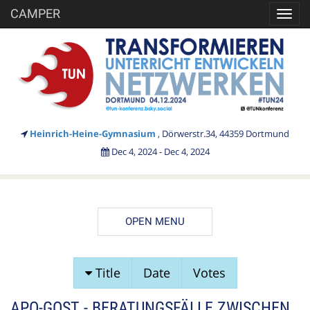
CAMPER
Toggl
navig
Heinrich-Heine-Gymnasium
, Dörwerstr.34, 44359 Dortmund
Dec 4, 2024 - Dec 4, 2024
OPEN MENU
SESSION
Title
Date
Votes
PROPOSALS
APO-GOST - BERATUNGSFÄLLE ZWISCHEN