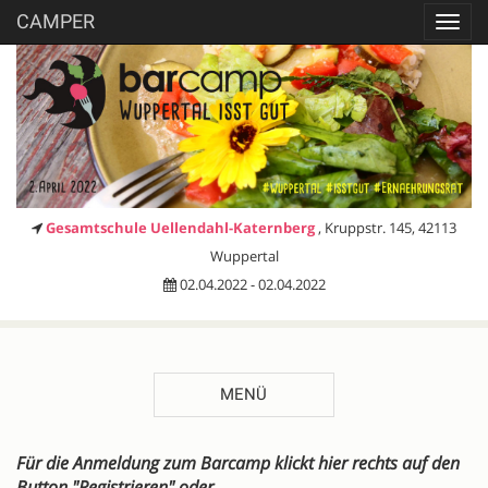
CAMPER
Toggl
navig
Gesamtschule Uellendahl-Katernberg
, Kruppstr. 145, 42113
Wuppertal
02.04.2022 - 02.04.2022
MENÜ
BESCHREIBUNG
Für die Anmeldung zum Barcamp klickt hier rechts auf den
Button "Registrieren" oder