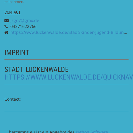
teilnehmen.
CONTACT
jzgo7@gmx.de
03371622766
https://www.luckenwalde.de/Stadt/Kinder-Jugend-Bildung/Jugend/Go7
IMPRINT
STADT LUCKENWALDE
HTTPS://WWW.LUCKENWALDE.DE/QUICKNAV
Contact:
barcamps.eu ist ein Angebot des
Python Software