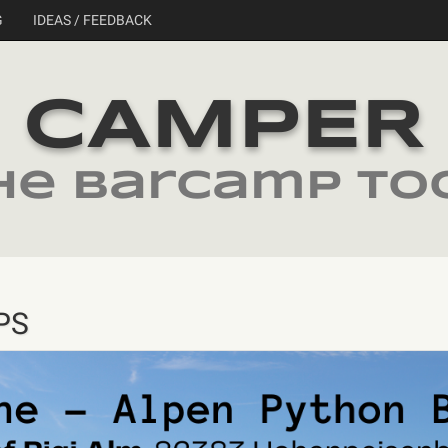
G
IDEAS / FEEDBACK
CAMPER
he barcamp to
PS