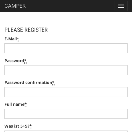
CAMPER
Toggl
navig
PLEASE REGISTER
E-Mail
*
Password
*
Password confirmation
*
Full name
*
Was ist 5+5?
*