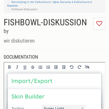
Barcamptag in der Kalkscheune / День Barcamp в Kalkscheune в
Берлине
Fishbowl-Diskussion
FISHBOWL-DISKUSSION
I
do
by
lik
th
wir diskutieren
se
DOCUMENTATION