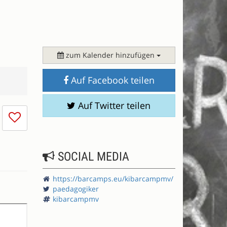
zum Kalender hinzufügen
Auf Facebook teilen
Auf Twitter teilen
Ich
mag
die
Session
SOCIAL MEDIA
nicht
https://barcamps.eu/kibarcampmv/
paedagogiker
kibarcampmv