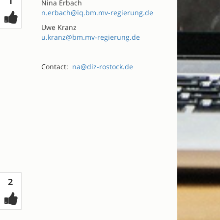
Votes
1
Nina Erbach
n.erbach@iq.bm.mv-regierung.de
Uwe Kranz
u.kranz@bm.mv-regierung.de
Contact:
na@diz-rostock.de
Votes
2