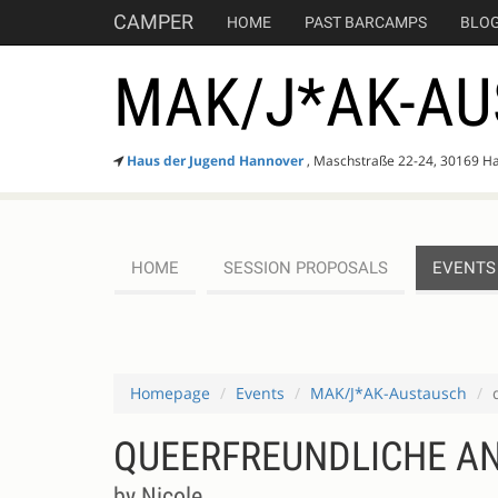
CAMPER
HOME
PAST BARCAMPS
BLO
MAK/J*AK-AU
Haus der Jugend Hannover
, Maschstraße 22-24, 30169 H
HOME
SESSION PROPOSALS
EVENTS
Homepage
Events
MAK/J*AK-Austausch
QUEERFREUNDLICHE A
by Nicole