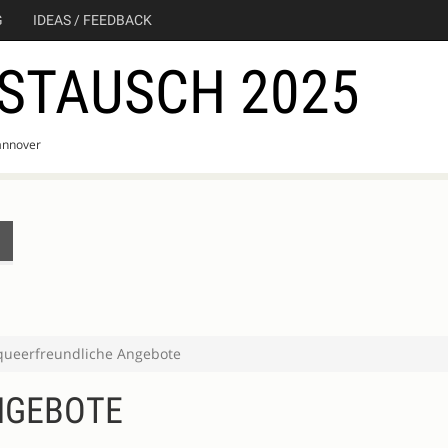
G
IDEAS / FEEDBACK
STAUSCH 2025
annover
queerfreundliche Angebote
NGEBOTE