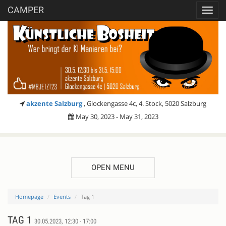
CAMPER
Toggl
navig
akzente Salzburg
, Glockengasse 4c, 4. Stock, 5020 Salzburg
May 30, 2023 - May 31, 2023
OPEN MENU
Homepage
Events
Tag 1
TAG 1
30.05.2023, 12:30 - 17:00