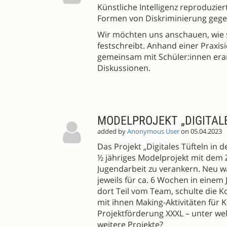
Künstliche Intelligenz reproduzie
Formen von Diskriminierung geg
Wir möchten uns anschauen, wie s
festschreibt. Anhand einer Praxis
gemeinsam mit Schüler:innen era
Diskussionen.
MODELPROJEKT „DIGITAL
added by
Anonymous User
on 05.04.2023
Das Projekt „Digitales Tüfteln i
½ jähriges Modelprojekt mit dem Z
Jugendarbeit zu verankern. Neu wa
jeweils für ca. 6 Wochen in einem
dort Teil vom Team, schulte die K
mit ihnen Making-Aktivitäten für
Projektförderung XXXL – unter we
weitere Projekte?