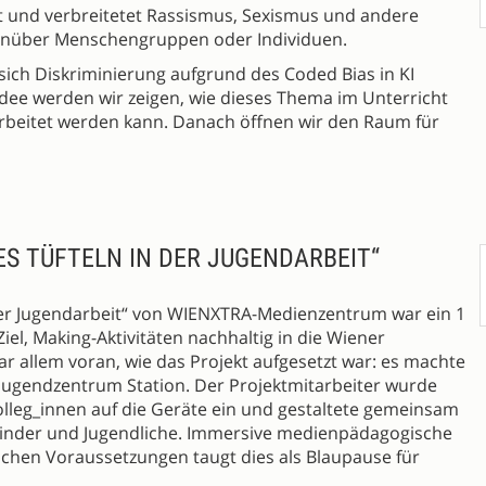
rt und verbreitetet Rassismus, Sexismus und andere
enüber Menschengruppen oder Individuen.
ich Diskriminierung aufgrund des Coded Bias in KI
idee werden wir zeigen, wie dieses Thema im Unterricht
rbeitet werden kann. Danach öffnen wir den Raum für
ES TÜFTELN IN DER JUGENDARBEIT“
n der Jugendarbeit“ von WIENXTRA-Medienzentrum war ein 1
iel, Making-Aktivitäten nachhaltig in die Wiener
r allem voran, wie das Projekt aufgesetzt war: es machte
 Jugendzentrum Station. Der Projektmitarbeiter wurde
olleg_innen auf die Geräte ein und gestaltete gemeinsam
 Kinder und Jugendliche. Immersive medienpädagogische
lchen Voraussetzungen taugt dies als Blaupause für