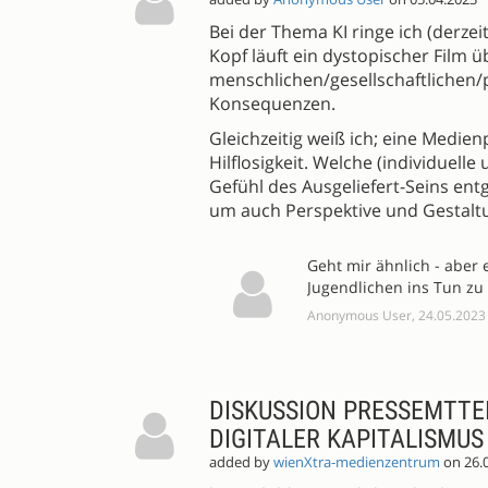
Bei der Thema KI ringe ich (derze
Kopf läuft ein dystopischer Film ü
menschlichen/gesellschaftlichen/p
Konsequenzen.
Gleichzeitig weiß ich; eine Medi
Hilflosigkeit. Welche (individuel
Gefühl des Ausgeliefert-Seins en
um auch Perspektive und Gestaltu
Geht mir ähnlich - aber
Jugendlichen ins Tun z
Anonymous User, 24.05.2023
DISKUSSION PRESSEMTTEI
DIGITALER KAPITALISMUS
added by
wienXtra-medienzentrum
on 26.