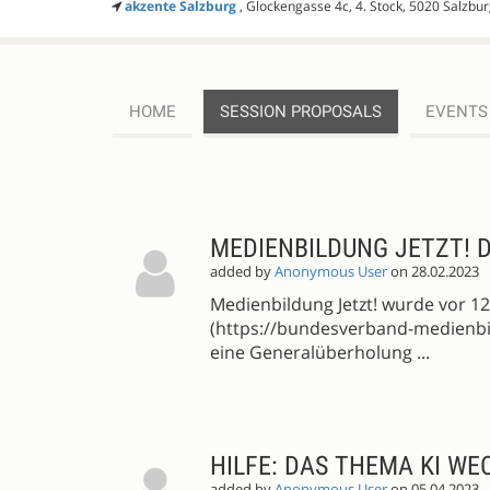
akzente Salzburg
, Glockengasse 4c, 4. Stock, 5020 Salzbu
HOME
SESSION PROPOSALS
EVENTS
SESSION
PROPOSALS
MEDIENBILDUNG JETZT! D
added by
Anonymous User
on 28.02.2023
Medienbildung Jetzt! wurde vor 12
(https://bundesverband-medienbi
eine Generalüberholung ...
HILFE: DAS THEMA KI W
added by
Anonymous User
on 05.04.2023