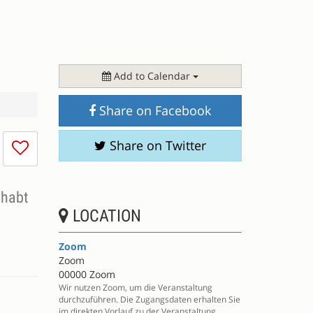
Add to Calendar
Share on Facebook
I
Share on Twitter
don't
like
this
 habt
session
LOCATION
Zoom
Zoom
00000 Zoom
Wir nutzen Zoom, um die Veranstaltung
durchzuführen. Die Zugangsdaten erhalten Sie
im direkten Vorlauf zu der Veranstaltung