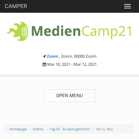
CAMPER
Toggl
navig
Zoom
, Zoom, 00000 Zoom
Mar 10, 2021 - Mar 12, 2021
OPEN MENU
Homepage
Events
Tag 02 - Es wird gerockt!!!
Alt vs. Neu