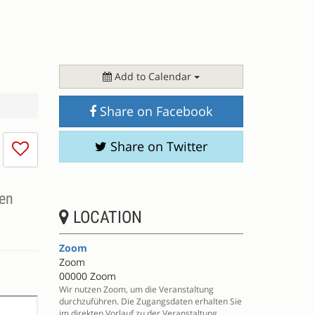
Add to Calendar
Share on Facebook
I
Share on Twitter
don't
like
this
ren
session
LOCATION
Zoom
Zoom
00000 Zoom
Wir nutzen Zoom, um die Veranstaltung
durchzuführen. Die Zugangsdaten erhalten Sie
im direkten Vorlauf zu der Veranstaltung