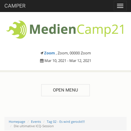
CAMPER
Toggl
navig
Zoom
, Zoom, 00000 Zoom
Mar 10, 2021 - Mar 12, 2021
OPEN MENU
Homepage
Events
Tag 02 - Es wird gerockt!!!
Die ultimative ICQ-Session