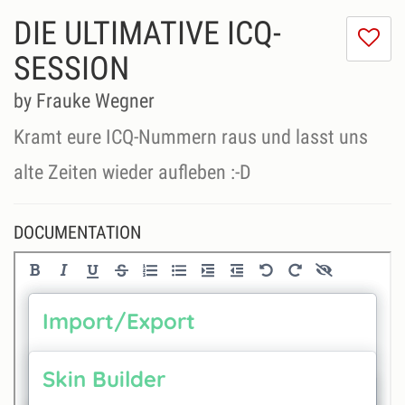
DIE ULTIMATIVE ICQ-
I
do
SESSION
lik
th
by Frauke Wegner
se
Kramt eure ICQ-Nummern raus und lasst uns
alte Zeiten wieder aufleben :-D
DOCUMENTATION