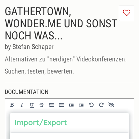
GATHERTOWN,
I
do
WONDER.ME UND SONST
lik
NOCH WAS...
th
se
by Stefan Schaper
Alternativen zu "nerdigen" Videokonferenzen.
Suchen, testen, bewerten.
DOCUMENTATION