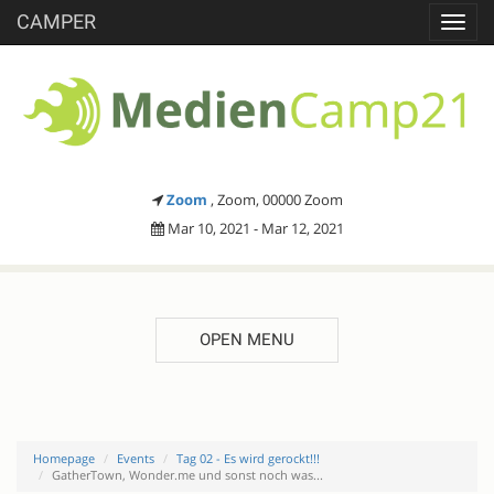
CAMPER
Toggl
navig
Zoom
, Zoom, 00000 Zoom
Mar 10, 2021 - Mar 12, 2021
OPEN MENU
Homepage
Events
Tag 02 - Es wird gerockt!!!
GatherTown, Wonder.me und sonst noch was...