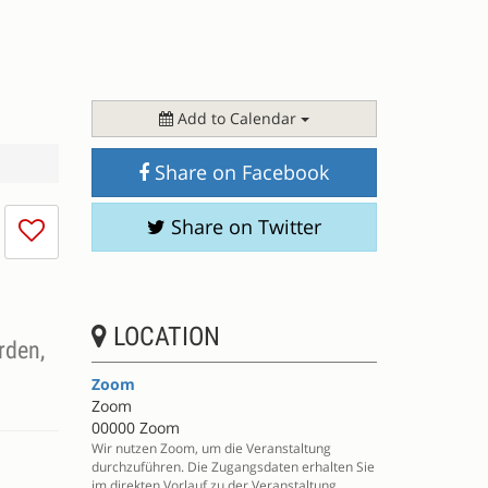
Add to Calendar
Share on Facebook
I
Share on Twitter
don't
like
this
session
LOCATION
rden,
Zoom
Zoom
00000 Zoom
Wir nutzen Zoom, um die Veranstaltung
durchzuführen. Die Zugangsdaten erhalten Sie
im direkten Vorlauf zu der Veranstaltung