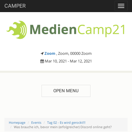
CAMPER
Toggl
navig
Zoom
, Zoom, 00000 Zoom
Mar 10, 2021 - Mar 12, 2021
OPEN MENU
Homepage
Events
Tag 02 - Es wird gerockt!!!
Was brauche ich, bevor mein (erfolgreicher) Discord online geht?