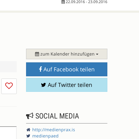
22.09.2016 - 23.09.2016
zum Kalender hinzufügen
Auf Facebook teilen
Ich
Auf Twitter teilen
mag
die
Session
nicht
SOCIAL MEDIA
http://medienprax.is
medienpaed