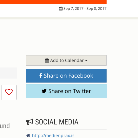
Sep 7, 2017 - Sep 8, 2017
Add to Calendar
Share on Facebook
I
Share on Twitter
don't
like
this
session
SOCIAL MEDIA
 und
http://medienprax.is