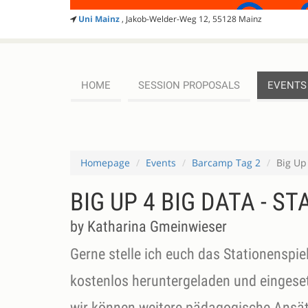
Uni Mainz
, Jakob-Welder-Weg 12, 55128 Mainz
HOME
SESSION PROPOSALS
EVENTS
Homepage
Events
Barcamp Tag 2
Big Up
BIG UP 4 BIG DATA - S
by Katharina Gmeinwieser
Gerne stelle ich euch das Stationenspiel
kostenlos heruntergeladen und eingeset
wir können weitere pädagogische Ansät