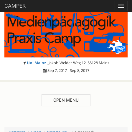
CAMPER
Toggl
navig
Uni Mainz
, Jakob-Welder-Weg 12, 55128 Mainz
Sep 7, 2017 - Sep 8, 2017
OPEN MENU
Homepage
Events
Barcamp Tag 2
Hate Speech